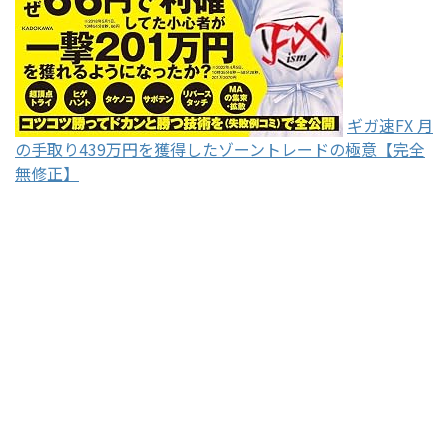
ギガ速FX 月
の手取り439万円を獲得したゾーントレードの極意【完全
無修正】